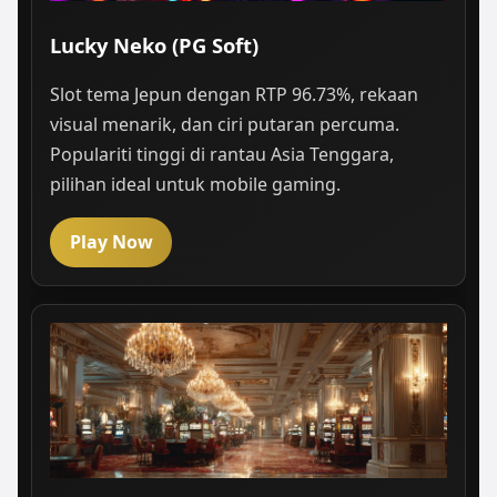
Lucky Neko (PG Soft)
Slot tema Jepun dengan RTP 96.73%, rekaan
visual menarik, dan ciri putaran percuma.
Populariti tinggi di rantau Asia Tenggara,
pilihan ideal untuk mobile gaming.
Play Now