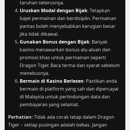
taruhan seterusnya.
Uruskan Modal dengan Bijak
: Tetapkan
bajet permainan dan berdisiplin. Permainan
pantas boleh menyebabkan kerugian besar
jika tidak dikawal.
Gunakan Bonus dengan Bijak
: Banyak
kasino menawarkan bonus alu-aluan dan
promosi khas untuk permainan seperti
Dragon Tiger. Baca terma dan syarat sebelum
menebusnya.
Bermain di Kasino Berlesen
: Pastikan anda
bermain di platform yang sah dan dipercayai
di Malaysia untuk perlindungan data dan
pembayaran yang selamat.
Perhatian:
Tidak ada corak tetap dalam Dragon
Tiger – setiap pusingan adalah bebas. Jangan