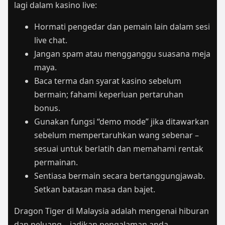
lagi dalam kasino live:
Hormati pengedar dan pemain lain dalam sesi
live chat.
Jangan spam atau mengganggu suasana meja
maya.
Baca terma dan syarat kasino sebelum
bermain; fahami keperluan pertaruhan
bonus.
Gunakan fungsi “demo mode” jika ditawarkan
sebelum mempertaruhkan wang sebenar –
sesuai untuk berlatih dan memahami rentak
permainan.
Sentiasa bermain secara bertanggungjawab.
Setkan batasan masa dan bajet.
Dragon Tiger di Malaysia adalah mengenai hiburan
dan peluang – jadikan pengalaman anda