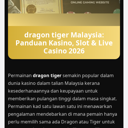
dragon tiger Malaysia:
Panduan Kasino, Slot & Live
Casino 2026
Permainan
dragon tiger
semakin popular dalam
dunia kasino dalam talian Malaysia kerana
kesederhanaannya dan keupayaan untuk
memberikan pulangan tinggi dalam masa singkat.
Permainan kad satu lawan satu ini menawarkan
pengalaman mendebarkan di mana pemain hanya
perlu memilih sama ada Dragon atau Tiger untuk