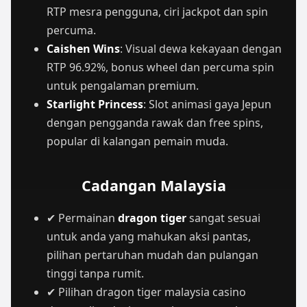
RTP mesra pengguna, ciri jackpot dan spin
percuma.
Caishen Wins
: Visual dewa kekayaan dengan
RTP 96.92%, bonus wheel dan percuma spin
untuk pengalaman premium.
Starlight Princess
: Slot animasi gaya Jepun
dengan pengganda rawak dan free spins,
popular di kalangan pemain muda.
Cadangan Malaysia
✔ Permainan
dragon tiger
sangat sesuai
untuk anda yang mahukan aksi pantas,
pilihan pertaruhan mudah dan pulangan
tinggi tanpa rumit.
✔ Pilihan dragon tiger malaysia casino