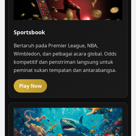
Sportsbook
Bertaruh pada Premier League, NBA,
Wimbledon, dan pelbagai acara global. Odds
kompetitif dan penstriman langsung untuk
peminat sukan tempatan dan antarabangsa.
Play Now