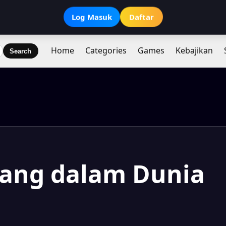
Log Masuk
Daftar
Home
Categories
Games
Kebajikan
Search
ang dalam Dunia