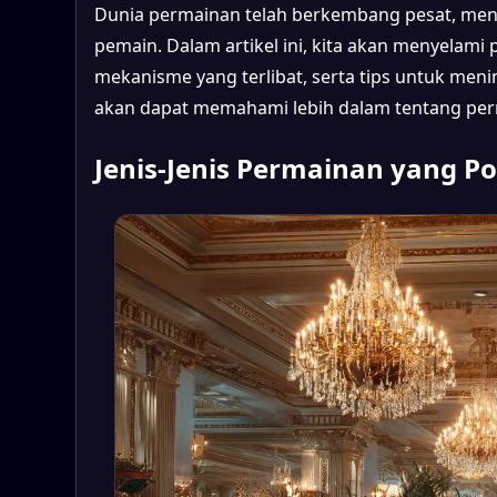
Dunia permainan telah berkembang pesat, men
pemain. Dalam artikel ini, kita akan menyelami
mekanisme yang terlibat, serta tips untuk men
akan dapat memahami lebih dalam tentang pe
Jenis-Jenis Permainan yang P