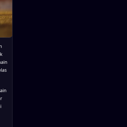
m
uk
ain
las
ain
r
i
a