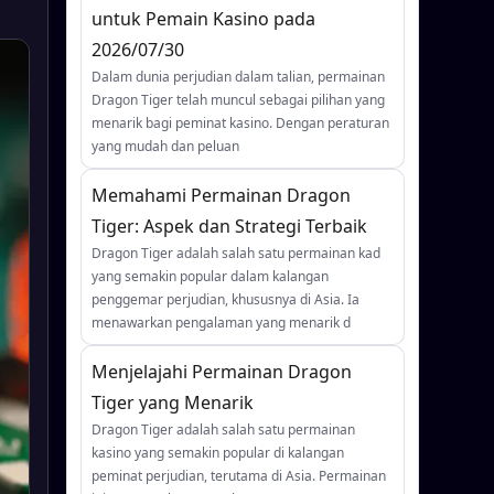
untuk Pemain Kasino pada
2026/07/30
Dalam dunia perjudian dalam talian, permainan
Dragon Tiger telah muncul sebagai pilihan yang
menarik bagi peminat kasino. Dengan peraturan
yang mudah dan peluan
Memahami Permainan Dragon
Tiger: Aspek dan Strategi Terbaik
Dragon Tiger adalah salah satu permainan kad
yang semakin popular dalam kalangan
penggemar perjudian, khususnya di Asia. Ia
menawarkan pengalaman yang menarik d
Menjelajahi Permainan Dragon
Tiger yang Menarik
Dragon Tiger adalah salah satu permainan
kasino yang semakin popular di kalangan
peminat perjudian, terutama di Asia. Permainan