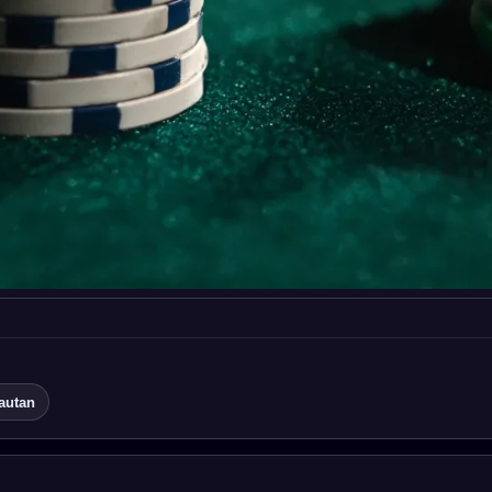
autan