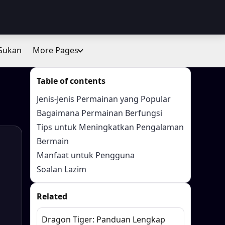
Sukan
More Pages
Table of contents
Jenis-Jenis Permainan yang Popular
Bagaimana Permainan Berfungsi
Tips untuk Meningkatkan Pengalaman
Bermain
Manfaat untuk Pengguna
Soalan Lazim
Related
Dragon Tiger: Panduan Lengkap