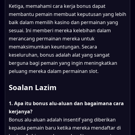
Ketiga, memahami cara kerja bonus dapat
membantu pemain membuat keputusan yang lebih
baik dalam memilih kasino dan permainan yang
sesuai. Ini memberi mereka kelebihan dalam
merancang permainan mereka untuk
memaksimumkan keuntungan. Secara
keseluruhan, bonus adalah alat yang sangat
berguna bagi pemain yang ingin meningkatkan
peluang mereka dalam permainan slot.
Soalan Lazim
1. Apa itu bonus alu-aluan dan bagaimana cara
kerjanya?
Bonus alu-aluan adalah insentif yang diberikan
kepada pemain baru ketika mereka mendaftar di