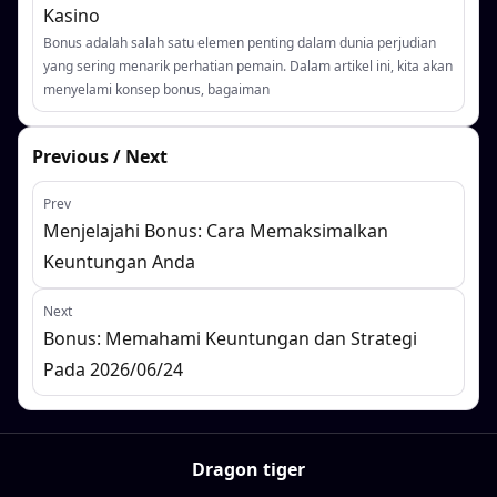
Kasino
Bonus adalah salah satu elemen penting dalam dunia perjudian
yang sering menarik perhatian pemain. Dalam artikel ini, kita akan
menyelami konsep bonus, bagaiman
Previous / Next
Prev
Menjelajahi Bonus: Cara Memaksimalkan
Keuntungan Anda
Next
Bonus: Memahami Keuntungan dan Strategi
Pada 2026/06/24
Dragon tiger