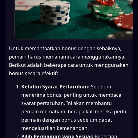
Untuk memanfaatkan bonus dengan sebaiknya,
pemain harus memahami cara menggunakannya.
Berikut adalah beberapa cara untuk menggunakan
bonus secara efektif:
Ketahui Syarat Pertaruhan:
Sebelum
menerima bonus, penting untuk membaca
syarat pertaruhan. Ini akan membantu
pemain memahami berapa kali mereka perlu
bermain dengan bonus sebelum dapat
mengeluarkan kemenangan.
Pilih Permainan yang Sesuai:
Beberapa