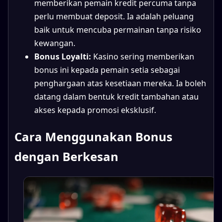
memberikan pemain kredit percuma tanpa
perlu membuat deposit. Ia adalah peluang
baik untuk mencuba permainan tanpa risiko
kewangan.
Bonus Loyalti:
Kasino sering memberikan
bonus ini kepada pemain setia sebagai
penghargaan atas kesetiaan mereka. Ia boleh
datang dalam bentuk kredit tambahan atau
akses kepada promosi eksklusif.
Cara Menggunakan Bonus
dengan Berkesan