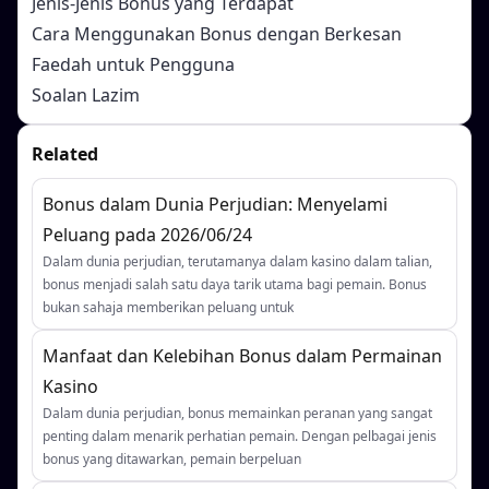
Jenis-Jenis Bonus yang Terdapat
Cara Menggunakan Bonus dengan Berkesan
Faedah untuk Pengguna
Soalan Lazim
Related
Bonus dalam Dunia Perjudian: Menyelami
Peluang pada 2026/06/24
Dalam dunia perjudian, terutamanya dalam kasino dalam talian,
bonus menjadi salah satu daya tarik utama bagi pemain. Bonus
bukan sahaja memberikan peluang untuk
Manfaat dan Kelebihan Bonus dalam Permainan
Kasino
Dalam dunia perjudian, bonus memainkan peranan yang sangat
penting dalam menarik perhatian pemain. Dengan pelbagai jenis
bonus yang ditawarkan, pemain berpeluan