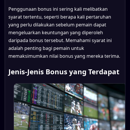
Penggunaan bonus ini sering kali melibatkan
syarat tertentu, seperti berapa kali pertaruhan
yang perlu dilakukan sebelum pemain dapat
mengeluarkan keuntungan yang diperoleh
daripada bonus tersebut. Memahami syarat ini
adalah penting bagi pemain untuk
memaksimumkan nilai bonus yang mereka terima.
Jenis-Jenis Bonus yang Terdapat