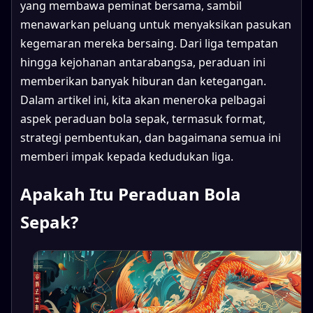
yang membawa peminat bersama, sambil
menawarkan peluang untuk menyaksikan pasukan
kegemaran mereka bersaing. Dari liga tempatan
hingga kejohanan antarabangsa, peraduan ini
memberikan banyak hiburan dan ketegangan.
Dalam artikel ini, kita akan meneroka pelbagai
aspek peraduan bola sepak, termasuk format,
strategi pembentukan, dan bagaimana semua ini
memberi impak kepada kedudukan liga.
Apakah Itu Peraduan Bola
Sepak?