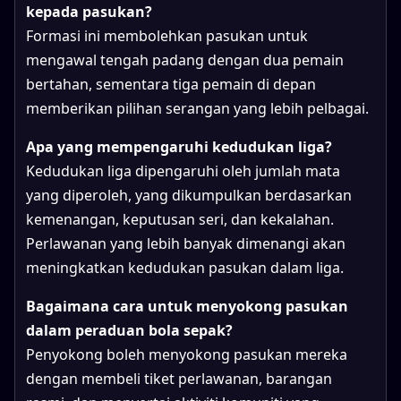
kepada pasukan?
Formasi ini membolehkan pasukan untuk
mengawal tengah padang dengan dua pemain
bertahan, sementara tiga pemain di depan
memberikan pilihan serangan yang lebih pelbagai.
Apa yang mempengaruhi kedudukan liga?
Kedudukan liga dipengaruhi oleh jumlah mata
yang diperoleh, yang dikumpulkan berdasarkan
kemenangan, keputusan seri, dan kekalahan.
Perlawanan yang lebih banyak dimenangi akan
meningkatkan kedudukan pasukan dalam liga.
Bagaimana cara untuk menyokong pasukan
dalam peraduan bola sepak?
Penyokong boleh menyokong pasukan mereka
dengan membeli tiket perlawanan, barangan