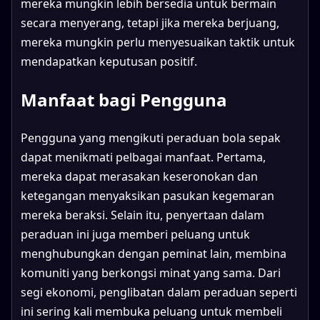
mereka mungkin lebih bersedia untuk bermain
secara menyerang, tetapi jika mereka berjuang,
mereka mungkin perlu menyesuaikan taktik untuk
mendapatkan keputusan positif.
Manfaat bagi Pengguna
Pengguna yang mengikuti peraduan bola sepak
dapat menikmati pelbagai manfaat. Pertama,
mereka dapat merasakan keseronokan dan
ketegangan menyaksikan pasukan kegemaran
mereka beraksi. Selain itu, penyertaan dalam
peraduan ini juga memberi peluang untuk
menghubungkan dengan peminat lain, membina
komuniti yang berkongsi minat yang sama. Dari
segi ekonomi, penglibatan dalam peraduan seperti
ini sering kali membuka peluang untuk membeli