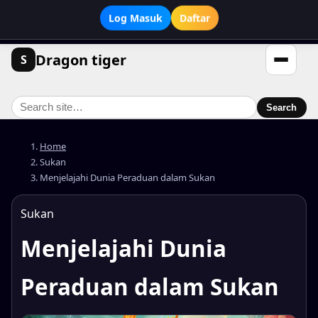
Log Masuk
Daftar
Dragon tiger
S
Search
Search
Home
Sukan
Menjelajahi Dunia Peraduan dalam Sukan
Sukan
Menjelajahi Dunia
Peraduan dalam Sukan