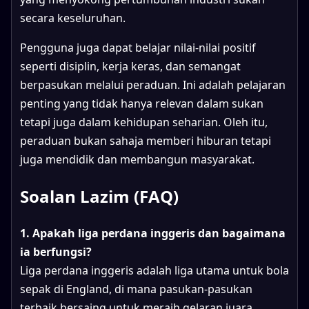
secara keseluruhan.
Pengguna juga dapat belajar nilai-nilai positif
seperti disiplin, kerja keras, dan semangat
berpasukan melalui peraduan. Ini adalah pelajaran
penting yang tidak hanya relevan dalam sukan
tetapi juga dalam kehidupan seharian. Oleh itu,
peraduan bukan sahaja memberi hiburan tetapi
juga mendidik dan membangun masyarakat.
Soalan Lazim (FAQ)
1. Apakah liga perdana inggeris dan bagaimana
ia berfungsi?
Liga perdana inggeris adalah liga utama untuk bola
sepak di England, di mana pasukan-pasukan
terbaik bersaing untuk meraih gelaran juara.