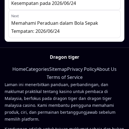
Kesempatan pada 2026/06/24
Next
Memahami Peraduan dalam Bola Sepak
Tempatan: 2026/06/24
Dragon tiger
Home
Categories
Sitemap
Privacy Policy
About Us
Terms of Service
Laman ini menerbitkan panduan, perbandingan, dan
maklumat praktikal tentang kasino untuk pembaca di
Malaysia, berfokus pada dragon tiger dan dragon tiger
malaysia casino. Kami membantu pengguna memahami
produk, ciri, dan permainan bertanggungjawab sebelum
memilih platform.
Kandungan adalah untuk tujuan maklumat sahaja dan bukan