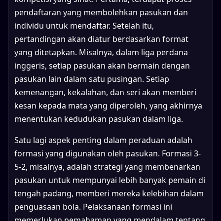
pendaftaran yang membolehkan pasukan dan
individu untuk mendaftar. Setelah itu,
pertandingan akan diatur berdasarkan format
yang ditetapkan. Misalnya, dalam liga perdana
inggeris, setiap pasukan akan bermain dengan
pasukan lain dalam satu pusingan. Setiap
kemenangan, kekalahan, dan seri akan memberi
kesan kepada mata yang diperoleh, yang akhirnya
menentukan kedudukan pasukan dalam liga.
Satu lagi aspek penting dalam peraduan adalah
formasi yang digunakan oleh pasukan. Formasi 3-
5-2, misalnya, adalah strategi yang membenarkan
pasukan untuk mempunyai lebih banyak pemain di
tengah padang, memberi mereka kelebihan dalam
penguasaan bola. Pelaksanaan formasi ini
memerlukan pemahaman yang mendalam tentang