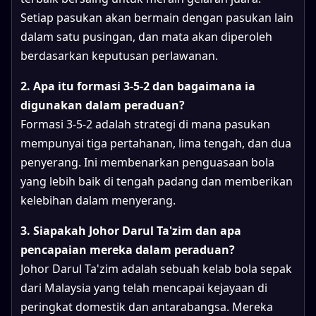
Setiap pasukan akan bermain dengan pasukan lain
dalam satu pusingan, dan mata akan diperoleh
berdasarkan keputusan perlawanan.
2. Apa itu formasi 3-5-2 dan bagaimana ia
digunakan dalam peraduan?
Formasi 3-5-2 adalah strategi di mana pasukan
mempunyai tiga pertahanan, lima tengah, dan dua
penyerang. Ini membenarkan penguasaan bola
yang lebih baik di tengah padang dan memberikan
kelebihan dalam menyerang.
3. Siapakah Johor Darul Ta'zim dan apa
pencapaian mereka dalam peraduan?
Johor Darul Ta'zim adalah sebuah kelab bola sepak
dari Malaysia yang telah mencapai kejayaan di
peringkat domestik dan antarabangsa. Mereka