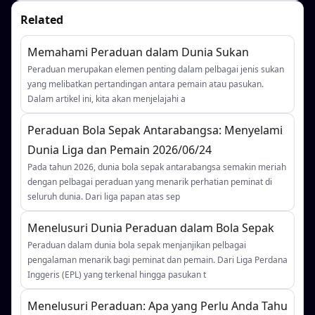
Related
Memahami Peraduan dalam Dunia Sukan
Peraduan merupakan elemen penting dalam pelbagai jenis sukan
yang melibatkan pertandingan antara pemain atau pasukan.
Dalam artikel ini, kita akan menjelajahi a
Peraduan Bola Sepak Antarabangsa: Menyelami
Dunia Liga dan Pemain 2026/06/24
Pada tahun 2026, dunia bola sepak antarabangsa semakin meriah
dengan pelbagai peraduan yang menarik perhatian peminat di
seluruh dunia. Dari liga papan atas sep
Menelusuri Dunia Peraduan dalam Bola Sepak
Peraduan dalam dunia bola sepak menjanjikan pelbagai
pengalaman menarik bagi peminat dan pemain. Dari Liga Perdana
Inggeris (EPL) yang terkenal hingga pasukan t
Menelusuri Peraduan: Apa yang Perlu Anda Tahu