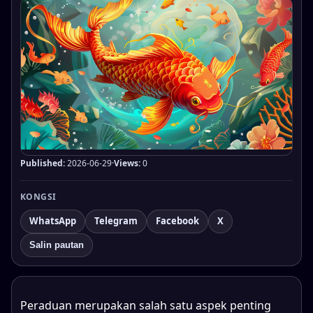
Published:
2026-06-29
·
Views:
0
KONGSI
WhatsApp
Telegram
Facebook
X
Salin pautan
Peraduan merupakan salah satu aspek penting