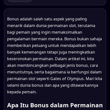
Bonus adalah salah satu aspek yang paling
menarik dalam dunia permainan slot, terutama
bagi pemain yang ingin memaksimalkan
pengalaman bermain mereka. Bonus bukan sahaja
memberikan peluang untuk mendapatkan lebih
banyak kemenangan tetapi juga meningkatkan
keseronokan permainan. Dalam artikel ini, kita
akan membincangkan pelbagai jenis bonus, cara
menuntutnya, serta bagaimana ia berfungsi dalam
permainan slot seperti Gates of Olympus. Mari kita
selami dunia bonus dan apa yang ditawarkannya
kepada pemain.
Apa Itu Bonus dalam Permainan