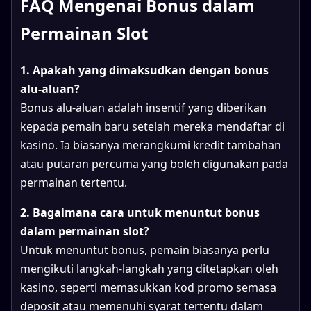
FAQ Mengenai Bonus dalam
Permainan Slot
1. Apakah yang dimaksudkan dengan bonus
alu-aluan?
Bonus alu-aluan adalah insentif yang diberikan
kepada pemain baru setelah mereka mendaftar di
kasino. Ia biasanya merangkumi kredit tambahan
atau putaran percuma yang boleh digunakan pada
permainan tertentu.
2. Bagaimana cara untuk menuntut bonus
dalam permainan slot?
Untuk menuntut bonus, pemain biasanya perlu
mengikuti langkah-langkah yang ditetapkan oleh
kasino, seperti memasukkan kod promo semasa
deposit atau memenuhi syarat tertentu dalam