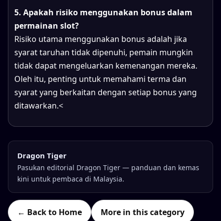
5. Apakah risiko menggunakan bonus dalam
permainan slot?
Risiko utama menggunakan bonus adalah jika
syarat taruhan tidak dipenuhi, pemain mungkin
tidak dapat mengeluarkan kemenangan mereka.
Oleh itu, penting untuk memahami terma dan
syarat yang berkaitan dengan setiap bonus yang
ditawarkan.<
Dragon Tiger
Pasukan editorial Dragon Tiger — panduan dan kemas
kini untuk pembaca di Malaysia.
← Back to Home
More in this category