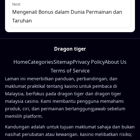
Next
Mengenali Bonus dalam Dunia Permainan dan
Taruhan
Dragon tiger
Home
Categories
Sitemap
Privacy Policy
About Us
Terms of Service
Laman ini menerbitkan panduan, perbandingan, dan
maklumat praktikal tentang kasino untuk pembaca di
Malaysia, berfokus pada dragon tiger dan dragon tiger
malaysia casino. Kami membantu pengguna memahami
produk, ciri, dan permainan bertanggungjawab sebelum
memilih platform.
Kandungan adalah untuk tujuan maklumat sahaja dan bukan
nasihat perubatan atau kewangan. kasino melibatkan risiko;