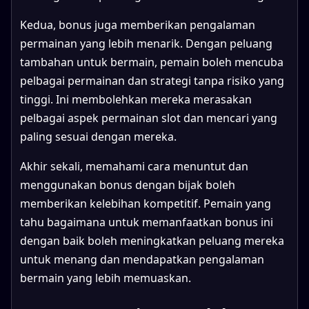
Kedua, bonus juga memberikan pengalaman
permainan yang lebih menarik. Dengan peluang
tambahan untuk bermain, pemain boleh mencuba
pelbagai permainan dan strategi tanpa risiko yang
tinggi. Ini membolehkan mereka merasakan
pelbagai aspek permainan slot dan mencari yang
paling sesuai dengan mereka.
Akhir sekali, memahami cara menuntut dan
menggunakan bonus dengan bijak boleh
memberikan kelebihan kompetitif. Pemain yang
tahu bagaimana untuk memanfaatkan bonus ini
dengan baik boleh meningkatkan peluang mereka
untuk menang dan mendapatkan pengalaman
bermain yang lebih memuaskan.