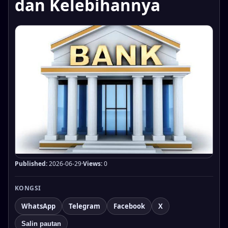
dan Kelebihannya
Published:
2026-06-29
·
Views:
0
KONGSI
WhatsApp
Telegram
Facebook
X
Salin pautan