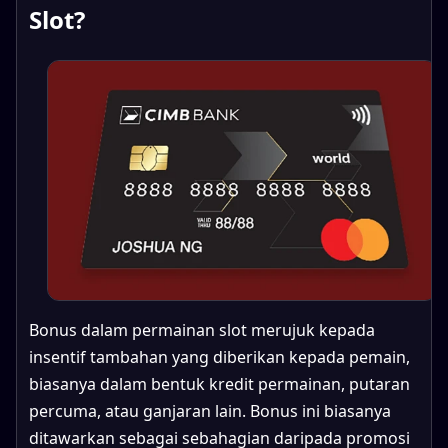
Slot?
Bonus dalam permainan slot merujuk kepada
insentif tambahan yang diberikan kepada pemain,
biasanya dalam bentuk kredit permainan, putaran
percuma, atau ganjaran lain. Bonus ini biasanya
ditawarkan sebagai sebahagian daripada promosi