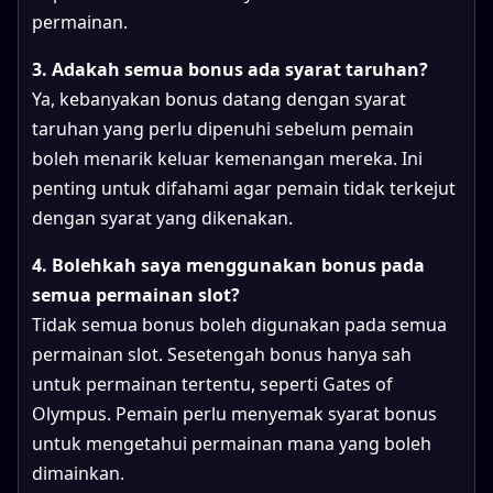
permainan.
3. Adakah semua bonus ada syarat taruhan?
Ya, kebanyakan bonus datang dengan syarat
taruhan yang perlu dipenuhi sebelum pemain
boleh menarik keluar kemenangan mereka. Ini
penting untuk difahami agar pemain tidak terkejut
dengan syarat yang dikenakan.
4. Bolehkah saya menggunakan bonus pada
semua permainan slot?
Tidak semua bonus boleh digunakan pada semua
permainan slot. Sesetengah bonus hanya sah
untuk permainan tertentu, seperti Gates of
Olympus. Pemain perlu menyemak syarat bonus
untuk mengetahui permainan mana yang boleh
dimainkan.