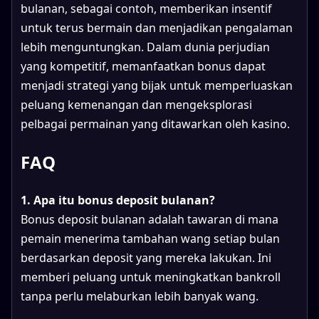
bulanan, sebagai contoh, memberikan insentif
untuk terus bermain dan menjadikan pengalaman
lebih menguntungkan. Dalam dunia perjudian
yang kompetitif, memanfaatkan bonus dapat
menjadi strategi yang bijak untuk memperluaskan
peluang kemenangan dan mengeksplorasi
pelbagai permainan yang ditawarkan oleh kasino.
FAQ
1. Apa itu bonus deposit bulanan?
Bonus deposit bulanan adalah tawaran di mana
pemain menerima tambahan wang setiap bulan
berdasarkan deposit yang mereka lakukan. Ini
memberi peluang untuk meningkatkan bankroll
tanpa perlu melaburkan lebih banyak wang.