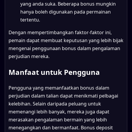
yang anda suka. Beberapa bonus mungkin
hanya boleh digunakan pada permainan
tertentu.
Dengan mempertimbangkan faktor-faktor ini,
pemain dapat membuat keputusan yang lebih bijak
mengenai penggunaan bonus dalam pengalaman
perjudian mereka.
Manfaat untuk Pengguna
Pengguna yang memanfaatkan bonus dalam
perjudian dalam talian dapat menikmati pelbagai
kelebihan. Selain daripada peluang untuk
memenangi lebih banyak, mereka juga dapat
merasakan pengalaman bermain yang lebih
menegangkan dan bermanfaat. Bonus deposit