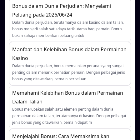
Bonus dalam Dunia Perjudian: Menyelami
Peluang pada 2026/06/24
Dalam dunia perjudian, terutamanya dalam kasino dalam talian,
bonus menjadi salah satu daya tarik utama bagi pemain. Bonus
bukan sahaja memberikan peluang untuk
Manfaat dan Kelebihan Bonus dalam Permainan
Kasino
Dalam dunia perjudian, bonus memainkan peranan yang sangat
penting dalam menarik perhatian pemain. Dengan pelbagai jenis
bonus yang ditawarkan, pemain berpeluan
Memahami Kelebihan Bonus dalam Permainan
Dalam Talian
Bonus merupakan salah satu elemen penting dalam dunia
permainan dalam talian, terutamanya di kasino. Dengan pelbagai
jenis bonus yang ditawarkan, pemain dapat m
Menjelajahi Bonus: Cara Memaksimalkan