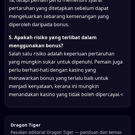
pertaruhan yang ditetapkan sebelum dapat
mengeluarkan sebarang kemenangan yang
diperoleh daripada bonus.
5. Apakah risiko yang terlibat dalam
menggunakan bonus?
Salah satu risiko adalah keperluan pertaruhan
yang mungkin sukar untuk dipenuhi. Pemain juga
perlu berhati-hati dengan kasino yang
menawarkan bonus yang terlalu baik untuk
menjadi kenyataan, kerana ini mungkin
menandakan kasino yang tidak boleh dipercayai.<
Dragon Tiger
Pasukan editorial Dragon Tiger — panduan dan kemas