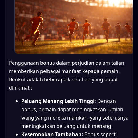
Penggunaan bonus dalam perjudian dalam talian
memberikan pelbagai manfaat kepada pemain.
Berikut adalah beberapa kelebihan yang dapat
dinikmati:
Peluang Menang Lebih Tinggi:
Dengan
bonus, pemain dapat meningkatkan jumlah
wang yang mereka mainkan, yang seterusnya
meningkatkan peluang untuk menang.
Keseronokan Tambahan:
Bonus seperti