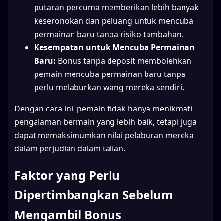
putaran percuma memberikan lebih banyak
keseronokan dan peluang untuk mencuba
permainan baru tanpa risiko tambahan.
Kesempatan untuk Mencuba Permainan
Baru:
Bonus tanpa deposit membolehkan
pemain mencuba permainan baru tanpa
perlu melaburkan wang mereka sendiri.
Dengan cara ini, pemain tidak hanya menikmati
pengalaman bermain yang lebih baik, tetapi juga
dapat memaksimumkan nilai pelaburan mereka
dalam perjudian dalam talian.
Faktor yang Perlu
Dipertimbangkan Sebelum
Mengambil Bonus