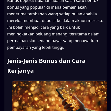
Bonus deposit bulanan adalah salah satu bentuk
bonus yang popular, di mana pemain akan
menerima tambahan wang setiap bulan apabila
mereka membuat deposit ke dalam akaun mereka.
Ini boleh menjadi cara yang baik untuk
meningkatkan peluang menang, terutama dalam
permainan slot sedang bayar yang menawarkan
pembayaran yang lebih tinggi.
Jenis-Jenis Bonus dan Cara
Kerjanya