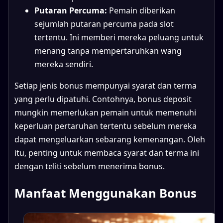
Putaran Percuma:
Pemain diberikan
sejumlah putaran percuma pada slot
tertentu. Ini memberi mereka peluang untuk
menang tanpa mempertaruhkan wang
mereka sendiri.
Setiap jenis bonus mempunyai syarat dan terma
yang perlu dipatuhi. Contohnya, bonus deposit
mungkin memerlukan pemain untuk memenuhi
keperluan pertaruhan tertentu sebelum mereka
dapat mengeluarkan sebarang kemenangan. Oleh
itu, penting untuk membaca syarat dan terma ini
dengan teliti sebelum menerima bonus.
Manfaat Menggunakan Bonus