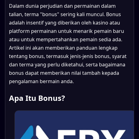
Dalam dunia perjudian dan permainan dalam
talian, terma "bonus" sering kali muncul. Bonus
adalah insentif yang diberikan oleh kasino atau
platform permainan untuk menarik pemain baru
atau untuk mempertahankan pemain sedia ada.
Artikel ini akan memberikan panduan lengkap
tentang bonus, termasuk jenis-jenis bonus, syarat
dan terma yang perlu diketahui, serta bagaimana
bonus dapat memberikan nilai tambah kepada
pengalaman bermain anda.
Apa Itu Bonus?