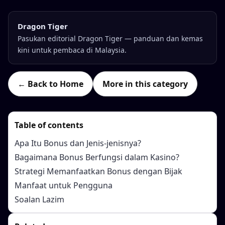
Dragon Tiger
Pasukan editorial Dragon Tiger — panduan dan kemas
kini untuk pembaca di Malaysia.
← Back to Home
More in this category
Table of contents
Apa Itu Bonus dan Jenis-jenisnya?
Bagaimana Bonus Berfungsi dalam Kasino?
Strategi Memanfaatkan Bonus dengan Bijak
Manfaat untuk Pengguna
Soalan Lazim