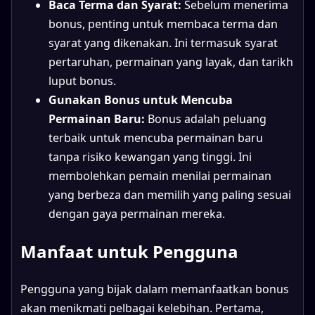
Baca Terma dan Syarat:
Sebelum menerima
bonus, penting untuk membaca terma dan
syarat yang dikenakan. Ini termasuk syarat
pertaruhan, permainan yang layak, dan tarikh
luput bonus.
Gunakan Bonus untuk Mencuba
Permainan Baru:
Bonus adalah peluang
terbaik untuk mencuba permainan baru
tanpa risiko kewangan yang tinggi. Ini
membolehkan pemain menilai permainan
yang berbeza dan memilih yang paling sesuai
dengan gaya permainan mereka.
Manfaat untuk Pengguna
Pengguna yang bijak dalam memanfaatkan bonus
akan menikmati pelbagai kelebihan. Pertama,