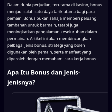
Dalam dunia perjudian, terutama di kasino, bonus
menjadi salah satu daya tarik utama bagi para
pemain. Bonus bukan sahaja memberi peluang
tambahan untuk bermain, tetapi juga
meningkatkan pengalaman keseluruhan dalam
permainan. Artikel ini akan membincangkan
pelbagai jenis bonus, strategi yang boleh
digunakan oleh pemain, serta manfaat yang
diperoleh dengan memahami cara kerja bonus.
Apa Itu Bonus dan Jenis-
jenisnya?