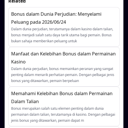
Related
Bonus dalam Dunia Perjudian: Menyelami
Peluang pada 2026/06/24
Dalam dunia perjudian, terutamanya dalam kasino dalam talian,
bonus menjadi salah satu daya tarik utama bagi pemain. Bonus
bukan sahaja memberikan peluang untuk
Manfaat dan Kelebihan Bonus dalam Permainan
Kasino
Dalam dunia perjudian, bonus memainkan peranan yang sangat
penting dalam menarik perhatian pemain. Dengan pelbagai jenis
bonus yang ditawarkan, pemain berpeluan
Memahami Kelebihan Bonus dalam Permainan
Dalam Talian
Bonus merupakan salah satu elemen penting dalam dunia
permainan dalam talian, terutamanya di kasino. Dengan pelbagai
jenis bonus yang ditawarkan, pemain dapat m