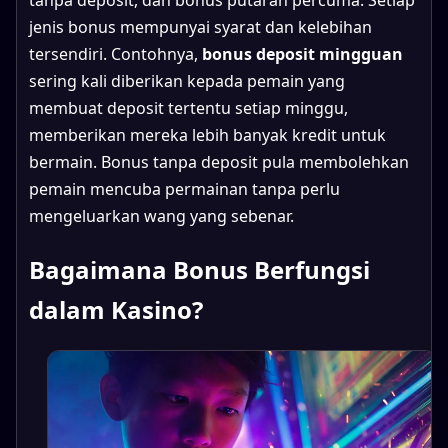
tanpa deposit, dan bonus putaran percuma. Setiap
jenis bonus mempunyai syarat dan kelebihan
tersendiri. Contohnya,
bonus deposit mingguan
sering kali diberikan kepada pemain yang
membuat deposit tertentu setiap minggu,
memberikan mereka lebih banyak kredit untuk
bermain. Bonus tanpa deposit pula membolehkan
pemain mencuba permainan tanpa perlu
mengeluarkan wang yang sebenar.
Bagaimana Bonus Berfungsi
dalam Kasino?